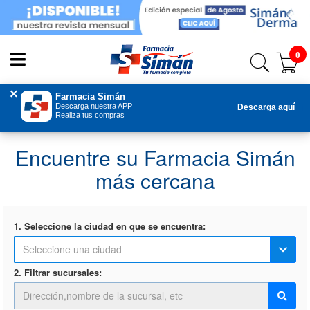
Usted tiene 0 artículos en su carrito
0
×
Farmacia Simán
Descarga nuestra APP
Descarga aquí
Realiza tus compras
Encuentre su Farmacia Simán
más cercana
1. Seleccione la ciudad en que se encuentra:
2. Filtrar sucursales: